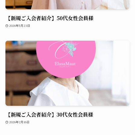
【新規ご入会者紹介】50代女性会員様
2026年5月23日
【新規ご入会者紹介】30代女性会員様
2026年2月16日