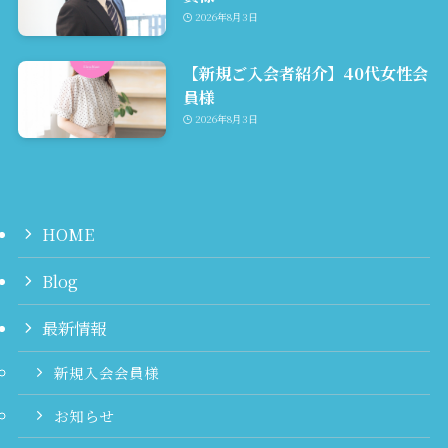
2026年8月3日
【新規ご入会者紹介】40代女性会
員様
2026年8月3日
HOME
Blog
最新情報
新規入会会員様
お知らせ