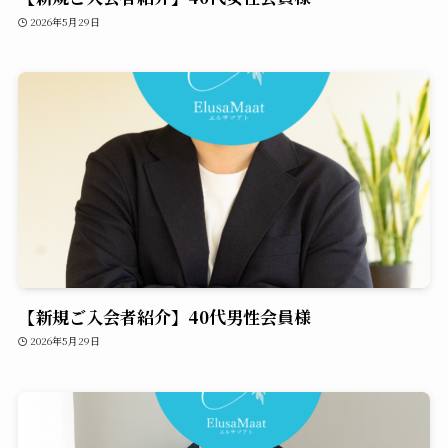
2026年5月29日
【新規ご入会者紹介】40代男性会員様
2026年5月29日