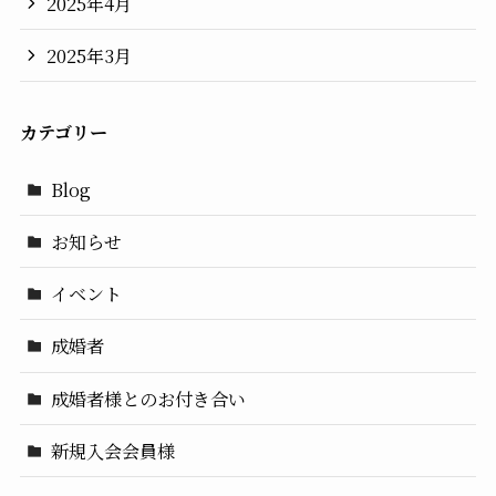
2025年4月
2025年3月
カテゴリー
Blog
お知らせ
イベント
成婚者
成婚者様とのお付き合い
新規入会会員様