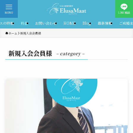
MENU
LINE相談
スの特徴
料金
お問い合わせ
HOME
Blog
最新情報
ご成婚
ホーム
新規入会会員様
新規入会会員様
– category –