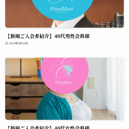
【新規ご入会者紹介】40代男性会員様
2026年6月10日
【新規ご入会者紹介】40代女性会員様