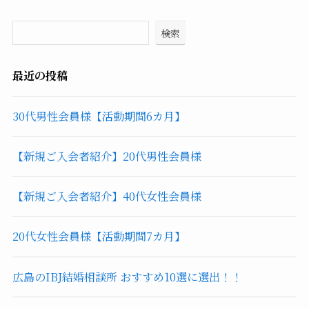
検索
最近の投稿
30代男性会員様【活動期間6カ月】
【新規ご入会者紹介】20代男性会員様
【新規ご入会者紹介】40代女性会員様
20代女性会員様【活動期間7カ月】
広島のIBJ結婚相談所 おすすめ10選に選出！！