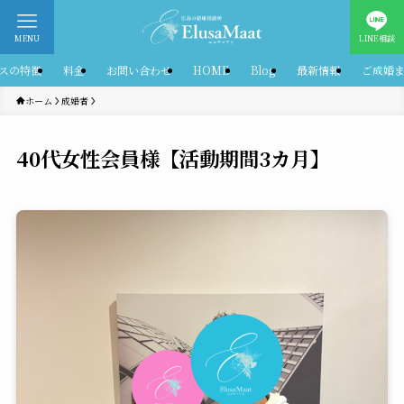
MENU
LINE相談
スの特徴
料金
お問い合わせ
HOME
Blog
最新情報
ご成婚
ホーム
成婚者
40代女性会員様【活動期間3カ月】